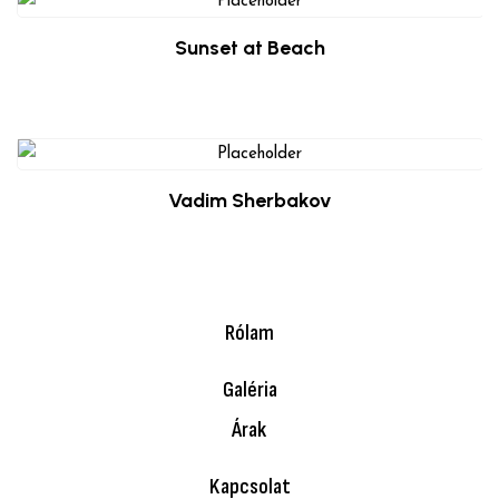
Sunset at Beach
$
39.00
Vadim Sherbakov
$
49.00
Rólam
Galéria
Árak
Kapcsolat