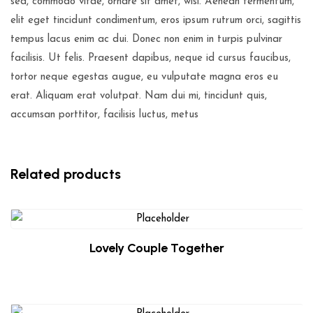
sed, commodo vitae, ornare sit amet, wisi. Aenean fermentum,
elit eget tincidunt condimentum, eros ipsum rutrum orci, sagittis
tempus lacus enim ac dui. Donec non enim in turpis pulvinar
facilisis. Ut felis. Praesent dapibus, neque id cursus faucibus,
tortor neque egestas augue, eu vulputate magna eros eu
erat. Aliquam erat volutpat. Nam dui mi, tincidunt quis,
accumsan porttitor, facilisis luctus, metus
Related products
Lovely Couple Together
$
119.00