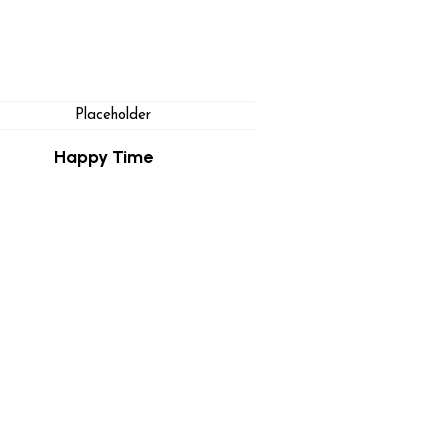
Happy Time
$
99.00