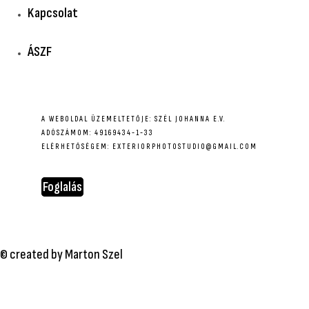
Kapcsolat
ÁSZF
A WEBOLDAL ÜZEMELTETŐJE: SZÉL JOHANNA E.V.
ADÓSZÁMOM: 49169434-1-33
ELÉRHETŐSÉGEM: EXTERIORPHOTOSTUDIO@GMAIL.COM
Foglalás
© created by Marton Szel