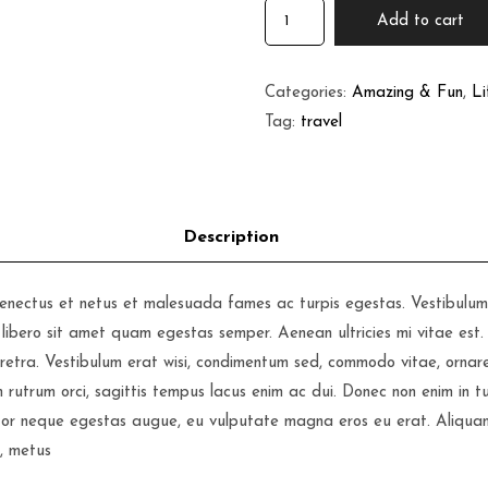
Sunset
Add to cart
at
Beach
Categories:
Amazing & Fun
,
Li
quantity
Tag:
travel
senectus et netus et malesuada fames ac turpis egestas. Vestibulum t
libero sit amet quam egestas semper. Aenean ultricies mi vitae est.
retra. Vestibulum erat wisi, condimentum sed, commodo vitae, ornare
utrum orci, sagittis tempus lacus enim ac dui. Donec non enim in turpi
rtor neque egestas augue, eu vulputate magna eros eu erat. Aliquam
s, metus