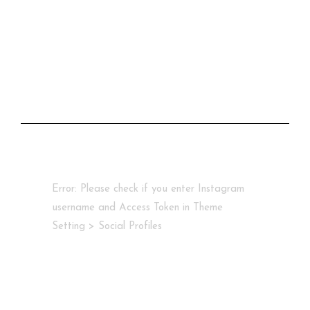
Error: Please check if you enter Instagram
username and Access Token in Theme
Setting > Social Profiles