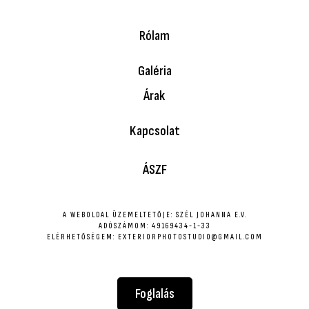
Rólam
Galéria
Árak
Kapcsolat
ÁSZF
A WEBOLDAL ÜZEMELTETŐJE: SZÉL JOHANNA E.V.
ADÓSZÁMOM: 49169434-1-33
ELÉRHETŐSÉGEM: EXTERIORPHOTOSTUDIO@GMAIL.COM
Foglalás