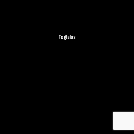
A WEBOLDAL ÜZEMELTETŐJE: SZÉL JOHANNA E.V.
ADÓSZÁMOM: 49169434-1-33
ELÉRHETŐSÉGEM: EXTERIORPHOTOSTUDIO@GMAIL.COM
Foglalás
© created by Marton Szel
Fel a tetejére