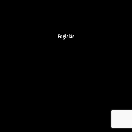
A WEBOLDAL ÜZEMELTETŐJE: SZÉL JOHANNA E.V.
ADÓSZÁMOM: 49169434-1-33
ELÉRHETŐSÉGEM: EXTERIORPHOTOSTUDIO@GMAIL.COM
Foglalás
© created by Marton Szel
Fel a tetejére