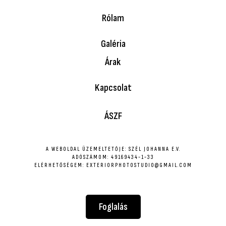
Rólam
Galéria
Árak
Kapcsolat
ÁSZF
A WEBOLDAL ÜZEMELTETŐJE: SZÉL JOHANNA E.V.
ADÓSZÁMOM: 49169434-1-33
ELÉRHETŐSÉGEM: EXTERIORPHOTOSTUDIO@GMAIL.COM
Foglalás