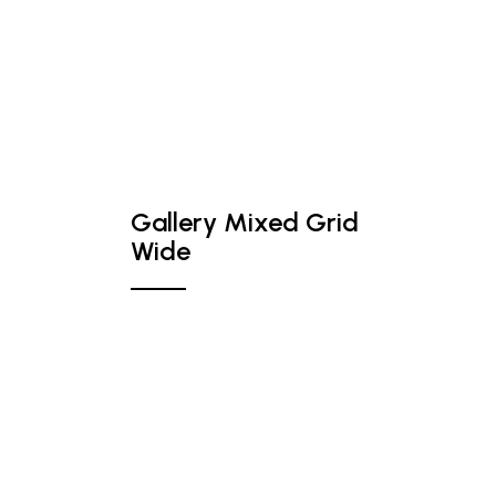
Gallery Mixed Grid
Wide
Professional Photographer. I
capture happiness