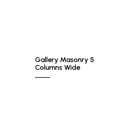
Gallery Masonry 5
Columns Wide
Professional Photographer. I
capture happiness