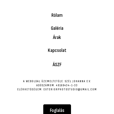
Rólam
Galéria
Árak
Kapcsolat
ÁSZF
A WEBOLDAL ÜZEMELTETŐJE: SZÉL JOHANNA E.V.
ADÓSZÁMOM: 49169434-1-33
ELÉRHETŐSÉGEM: EXTERIORPHOTOSTUDIO@GMAIL.COM
Foglalás