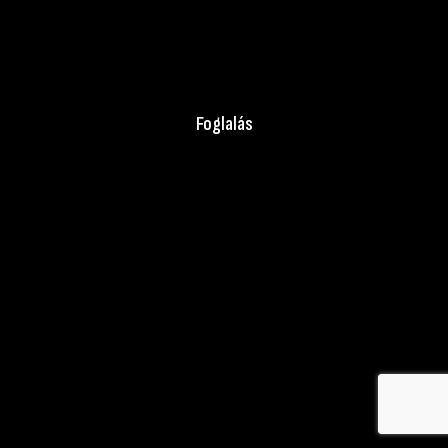
A WEBOLDAL ÜZEMELTETŐJE: SZÉL JOHANNA E.V.
ADÓSZÁMOM: 49169434-1-33
ELÉRHETŐSÉGEM: EXTERIORPHOTOSTUDIO@GMAIL.COM
Foglalás
© created by Marton Szel
Fel a tetejére