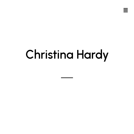
Christina Hardy
Professional Photographer. I capture happiness