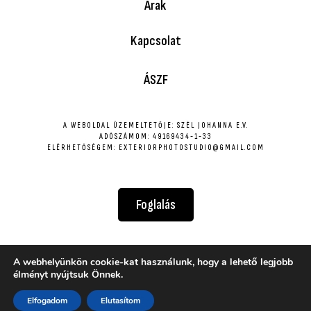
Árak
Kapcsolat
ÁSZF
A WEBOLDAL ÜZEMELTETŐJE: SZÉL JOHANNA E.V.
ADÓSZÁMOM: 49169434-1-33
ELÉRHETŐSÉGEM: EXTERIORPHOTOSTUDIO@GMAIL.COM
Foglalás
A webhelyünkön cookie-kat használunk, hogy a lehető legjobb
© created by Marton Szel
élményt nyújtsuk Önnek.
Fel a tetejére
Elfogadom
Elutasítom