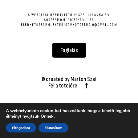
A WEBOLDAL ÜZEMELTETŐJE: SZÉL JOHANNA E.V.
ADÓSZÁMOM: 49169434-1-33
ELÉRHETŐSÉGEM: EXTERIORPHOTOSTUDIO@GMAIL.COM
Foglalás
© created by Marton Szel
Fel a tetejére
A webhelyünkön cookie-kat használunk, hogy a lehető legjobb
élményt nyújtsuk Önnek.
Elfogadom
Elutasítom